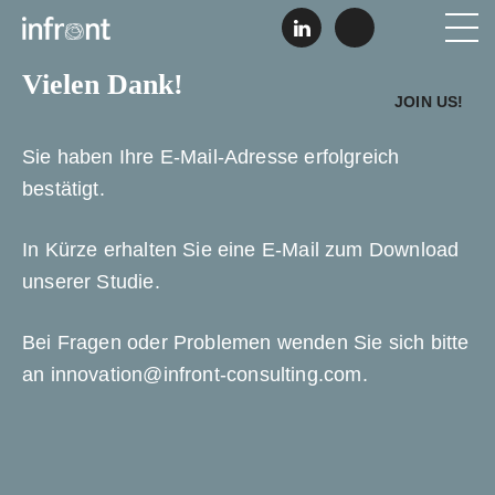
Zum
Zur
Infront
L
E
M
Inhalt
Fußzeile
i
-
Konzentrierte
n
M
springen
springen
Vielen Dank!
k
a
Lösungen
JOIN US!
e
i
d
l
I
s
Sie haben Ihre E-Mail-Adresse erfolgreich
n
c
bestätigt.
h
r
e
i
In Kürze erhalten Sie eine E-Mail zum Download
b
unserer Studie.
e
n
Bei Fragen oder Problemen wenden Sie sich bitte
an
innovation@infront-consulting.com
.