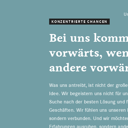
Zur
Zum
Zur
Hauptnavigation
Inhalt
Fußzeile
Infront
U
springen
springen
springen
Konzentrierte
KONZENTRIERTE CHANCEN
Lösungen
Bei uns komm
ARBEITEN BEI INFRONT
KARRIERE UND
vorwärts, we
andere vorwär
Was uns antreibt, ist nicht der große
Idee. Wir begeistern uns nicht für un
Suche nach der besten Lösung und f
Geschäften. Wir fühlen uns unseren 
sondern verbunden. Und wir möchten
Erfahrungen ausruhen, sondern and