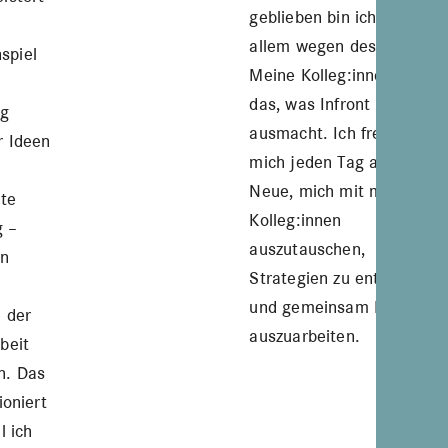
geblieben bin ich vor
allem wegen des Teams.
spiel
Meine Kolleg:innen sind
das, was Infront für mich
ng
ausmacht. Ich freue
r Ideen
mich jeden Tag aufs
Neue, mich mit meinen
te
Kolleg:innen
 –
auszutauschen,
an
Strategien zu entwickeln
und gemeinsam Ideen
 der
auszuarbeiten.
beit
n. Das
ioniert
l ich