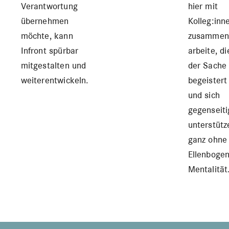
Verantwortung
hier mit
übernehmen
Kolleg:inn
möchte, kann
zusamme
Infront spürbar
arbeite, di
mitgestalten und
der Sache
weiterentwickeln.
begeistert
und sich
gegenseiti
unterstütz
ganz ohne
Ellenbogen
Mentalität