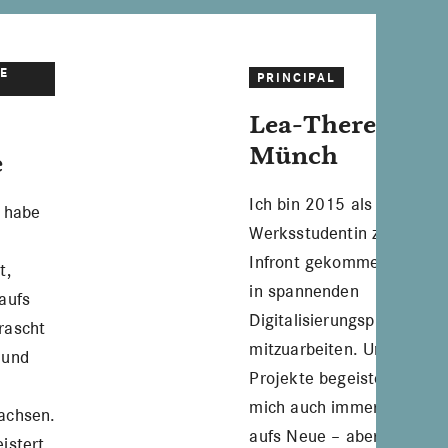
E
PRINCIPAL
Lea-Theresa
Münch
e
Ich bin 2015 als
t habe
Werksstudentin zu
Infront gekommen, um
t,
in spannenden
aufs
Digitalisierungsprojekten
rascht
mitzuarbeiten. Unsere
 und
Projekte begeistern
mich auch immer wieder
achsen.
aufs Neue – aber
istert