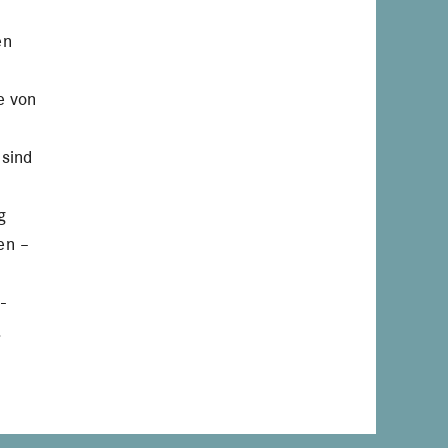
en
n
e von
 sind
g
en –
-
.