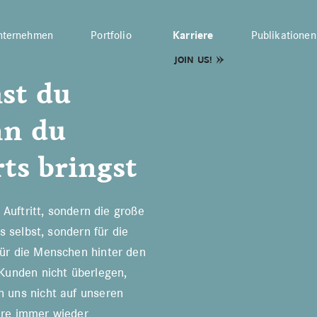
nternehmen
Portfolio
Karriere
Publikationen
JOIN US!
st du
 ENTWICKLUNG
JOBS
BEWERBUNG
nn du
ts bringst
 Auftritt, sondern die große
s selbst, sondern für die
ür die Menschen hinter den
Kunden nicht überlegen,
 uns nicht auf unseren
ere immer wieder