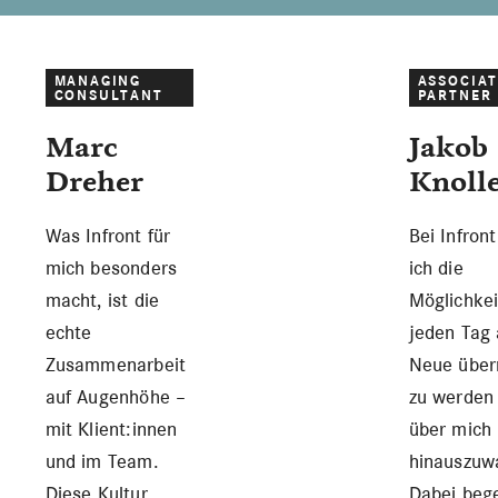
MANAGING
ASSOCIAT
CONSULTANT
PARTNER
Marc
Jakob
Dreher
Knoll
Was Infront für
Bei Infron
mich besonders
ich die
macht, ist die
Möglichkei
echte
jeden Tag 
Zusammenarbeit
Neue über
auf Augenhöhe –
zu werden
mit Klient:innen
über mich
und im Team.
hinauszuw
Diese Kultur
Dabei bege